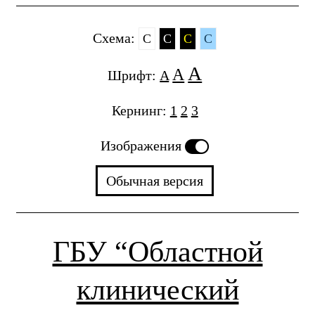
Cхема:
C
C
C
C
A
A
Шрифт:
A
Кернинг:
1
2
3
Изображения
Обычная версия
ГБУ “Областной
клинический